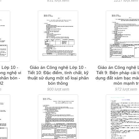
m
831 lượt xem
1217 lượt xem
 Lớp 10 -
Giáo án Công nghệ Lớp 10 -
Giáo án Công nghệ 
ông nghệ vi
Tiết 10: Đặc điểm, tính chất, kỹ
Tiết 9: Biện pháp cải 
 phân bón -
thuật sử dụng một số loại phân
dụng đất xám bạc màu
02
bón thông
mòn mạnh tr
m
900 lượt xem
972 lượt xem