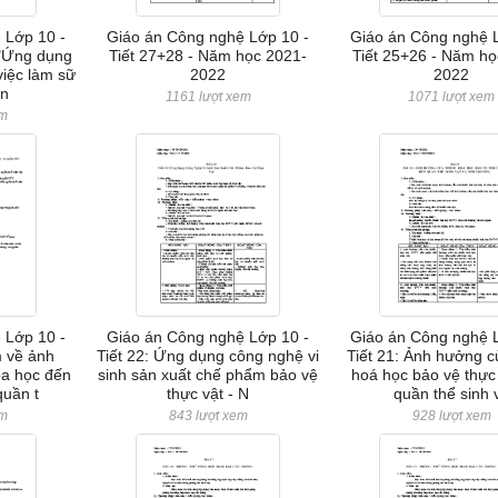
 Lớp 10 -
Giáo án Công nghệ Lớp 10 -
Giáo án Công nghệ 
 "Ứng dụng
Tiết 27+28 - Năm học 2021-
Tiết 25+26 - Năm họ
việc làm sữ
2022
2022
 n
1161 lượt xem
1071 lượt xem
em
 Lớp 10 -
Giáo án Công nghệ Lớp 10 -
Giáo án Công nghệ 
m về ảnh
Tiết 22: Ứng dụng công nghệ vi
Tiết 21: Ảnh hưởng c
óa học đến
sinh sản xuất chế phẩm bảo vệ
hoá học bảo vệ thực
quần t
thực vật - N
quần thể sinh 
em
843 lượt xem
928 lượt xem