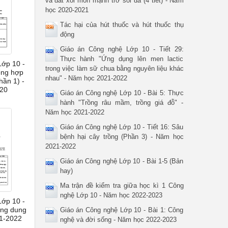
và đất xói mòn mạnh trơ sỏi đá (4 tiết) - Năm
học 2020-2021
Tác hại của hút thuốc và hút thuốc thụ
động
Giáo án Công nghệ Lớp 10 - Tiết 29:
Thực hành "Ứng dụng lên men lactic
Lớp 10 -
trong việc làm sữ chua bằng nguyên liệu khác
tổng hợp
nhau" - Năm học 2021-2022
hần 1) -
20
Giáo án Công nghệ Lớp 10 - Bài 5: Thực
hành "Trồng râu mầm, trồng giá đỗ" -
Năm học 2021-2022
Giáo án Công nghệ Lớp 10 - Tiết 16: Sâu
bệnh hại cây trồng (Phần 3) - Năm học
2021-2022
Giáo án Công nghệ Lớp 10 - Bài 1-5 (Bản
hay)
Ma trận đề kiểm tra giữa học kì 1 Công
nghệ Lớp 10 - Năm học 2022-2023
Lớp 10 -
ong dung
Giáo án Công nghệ Lớp 10 - Bài 1: Công
21-2022
nghệ và đời sống - Năm học 2022-2023