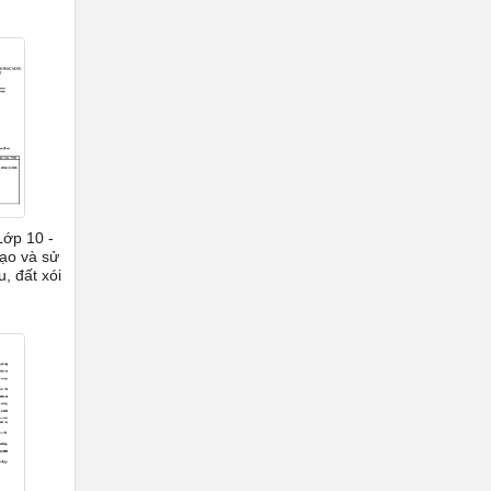
Lớp 10 -
tạo và sử
, đất xói