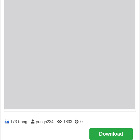
173 trang
yunqn234
1833
0
Download