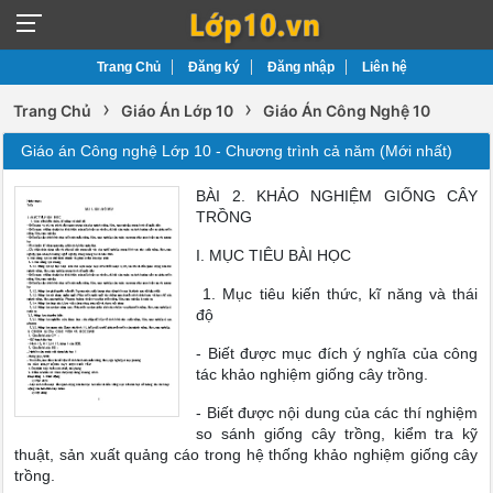
Trang Chủ
Đăng ký
Đăng nhập
Liên hệ
›
›
Trang Chủ
Giáo Án Lớp 10
Giáo Án Công Nghệ 10
Giáo án Công nghệ Lớp 10 - Chương trình cả năm (Mới nhất)
BÀI 2. KHẢO NGHIỆM GIỐNG CÂY
TRỒNG
I. MỤC TIÊU BÀI HỌC
1. Mục tiêu kiến thức, kĩ năng và thái
độ
- Biết được mục đích ý nghĩa của công
tác khảo nghiệm giống cây trồng.
- Biết được nội dung của các thí nghiệm
so sánh giống cây trồng, kiểm tra kỹ
thuật, sản xuất quảng cáo trong hệ thống khảo nghiệm giống cây
trồng.