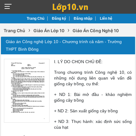
Trang Chủ
Đăng ký
Đăng nhập
Liên hệ
›
›
Trang Chủ
Giáo Án Lớp 10
Giáo Án Công Nghệ 10
Giáo án Công nghệ Lớp 10 - Chương trình cả năm - Trường
THPT Bình Đông
I. LÝ DO CHỌN CHỦ ĐỀ:
Trong chương trình Công nghệ 10, có
những nội dung liên quan về vấn đề
giống cây trồng, cụ thể:
+ ND 1: Bài mở đầu - khảo nghiệm
giống cây trồng
+ ND 2: Sản xuất giống cây trồng
+ ND 3: Thực hành: xác định sức sống
của hạt