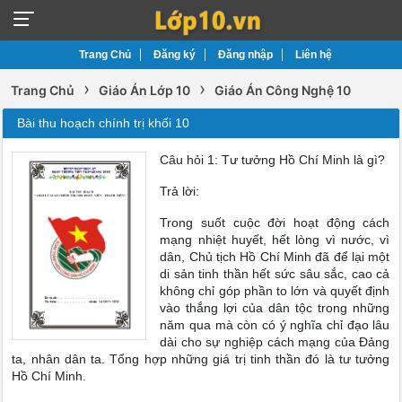
Trang Chủ
Đăng ký
Đăng nhập
Liên hệ
›
›
Trang Chủ
Giáo Án Lớp 10
Giáo Án Công Nghệ 10
Bài thu hoạch chính trị khối 10
Câu hỏi 1: Tư tưởng Hồ Chí Minh là gì?
Trả lời:
Trong suốt cuộc đời hoạt động cách
mạng nhiệt huyết, hết lòng vì nước, vì
dân, Chủ tịch Hồ Chí Minh đã để lại một
di sản tinh thần hết sức sâu sắc, cao cả
không chỉ góp phần to lớn và quyết định
vào thắng lợi của dân tộc trong những
năm qua mà còn có ý nghĩa chỉ đạo lâu
dài cho sự nghiệp cách mạng của Đảng
ta, nhân dân ta. Tổng hợp những giá trị tinh thần đó là tư tưởng
Hồ Chí Minh.