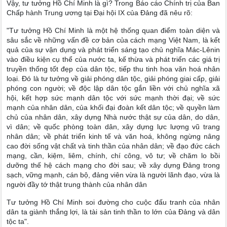
Vậy, tư tưởng Hồ Chí Minh là gì? Trong Báo cáo Chính trị của Ban
Chấp hành Trung ương tại Đại hội IX của Đảng đã nêu rõ:
"Tư tưởng Hồ Chí Minh là một hệ thống quan điểm toàn diện và
sâu sắc về những vấn đề cơ bản của cách mạng Việt Nam, là kết
quả của sự vận dụng và phát triển sáng tạo chủ nghĩa Mác-Lênin
vào điều kiện cụ thể của nước ta, kế thừa và phát triển các giá trị
truyền thống tốt đẹp của dân tộc, tiếp thu tinh hoa văn hoá nhân
loại. Đó là tư tưởng về giải phóng dân tộc, giải phóng giai cấp, giải
phóng con người; về độc lập dân tộc gắn liền với chủ nghĩa xã
hội, kết hợp sức mạnh dân tộc với sức mạnh thời đại; về sức
mạnh của nhân dân, của khối đại đoàn kết dân tộc; về quyền làm
chủ của nhân dân, xây dựng Nhà nước thật sự của dân, do dân,
vì dân; về quốc phòng toàn dân, xây dựng lực lượng vũ trang
nhân dân; về phát triển kinh tế và văn hoá, không ngừng nâng
cao đời sống vật chất và tinh thần của nhân dân; về đạo đức cách
mạng, cần, kiệm, liêm, chính, chí công, vô tư; về chăm lo bồi
dưỡng thế hệ cách mạng cho đời sau; về xây dựng Đảng trong
sạch, vững mạnh, cán bộ, đảng viên vừa là người lãnh đạo, vừa là
người đầy tớ thật trung thành của nhân dân
Tư tưởng Hồ Chí Minh soi đường cho cuộc đấu tranh của nhân
dân ta giành thắng lợi, là tài sản tinh thần to lớn của Đảng và dân
tộc ta".