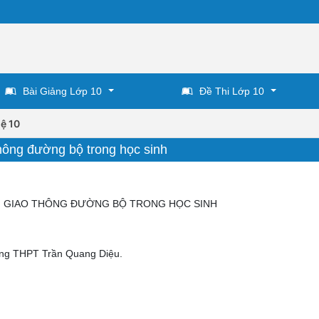
Bài Giảng Lớp 10
Đề Thi Lớp 10
ệ 10
thông đường bộ trong học sinh
N GIAO THÔNG ĐƯỜNG BỘ TRONG HỌC SINH
ường THPT Trần Quang Diệu.