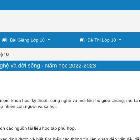
Bài Giảng Lớp 10
Đề Thi Lớp 10
ệ 10
nghệ và đời sống - Năm học 2022-2023
 niệm khoa học, kỹ thuật, công nghệ và mối liên hệ giữa chúng; mô tả
ự nhiên con người và xã hội.
họn các nguồn tài liệu học tập phù hợp.
 xác định được và biết tìm hiểu các thông tin liên quan đến vấn đề, đề 