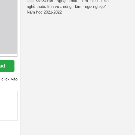
33+34+35: Ngoại khóa "Tìm hiểu 1 số
nghề thuộc lĩnh vực nông - lâm - ngư nghiệp" -
Năm học 2021-2022
ad
n click vào