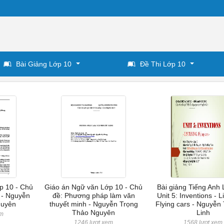
Bài Giảng Lớp 10
Đề Thi Lớp 10
p 10 - Chủ
Giáo án Ngữ văn Lớp 10 - Chủ
Bài giảng Tiếng Anh 
 - Nguyễn
đề: Phương pháp làm văn
Unit 5: Inventions - L
guyên
thuyết minh - Nguyễn Trọng
Flying cars - Nguyễn
Thảo Nguyên
Linh
em
1246 lượt xem
1568 lượt xem