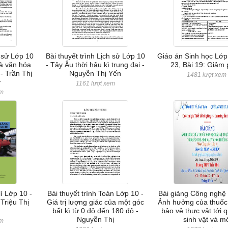
h sử Lớp 10
Bài thuyết trình Lịch sử Lớp 10
Giáo án Sinh học Lớp 
và văn hóa
- Tây Âu thời hậu kì trung đại -
23, Bài 19: Giảm
- Trần Thị
Nguyễn Thị Yến
1481 lượt xem
ơ
1161 lượt xem
em
lí Lớp 10 -
Bài thuyết trình Toán Lớp 10 -
Bài giảng Công nghệ 
Triệu Thị
Giá trị lượng giác của một góc
Ảnh hưởng của thuốc
bất kì từ 0 độ đến 180 độ -
bảo vệ thực vật tới 
Nguyễn Thị
sinh vật và m
em