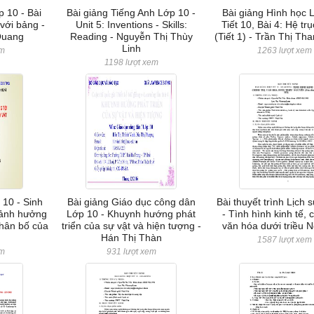
p 10 - Bài
Bài giảng Tiếng Anh Lớp 10 -
Bài giảng Hình học 
 với bảng -
Unit 5: Inventions - Skills:
Tiết 10, Bài 4: Hệ tr
Quang
Reading - Nguyễn Thị Thùy
(Tiết 1) - Trần Thị T
Linh
em
1263 lượt xem
1198 lượt xem
 10 - Sinh
Bài giảng Giáo dục công dân
Bài thuyết trình Lịch 
 ảnh hưởng
Lớp 10 - Khuynh hướng phát
- Tình hình kinh tế, ch
phân bố của
triển của sự vật và hiện tượng -
văn hóa dưới triều 
Hán Thị Thàn
1587 lượt xem
em
931 lượt xem