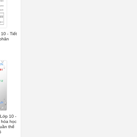
10 - Tiết
 phân
Lớp 10 -
 hóa học
quần thể
ô