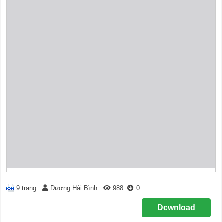
9 trang
Dương Hải Bình
988
0
Download