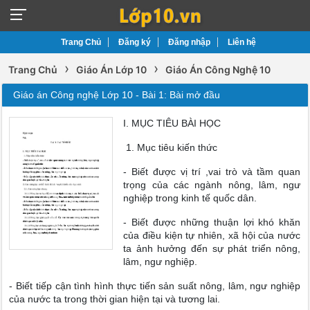
Trang Chủ
Đăng ký
Đăng nhập
Liên hệ
›
›
Trang Chủ
Giáo Án Lớp 10
Giáo Án Công Nghệ 10
Giáo án Công nghệ Lớp 10 - Bài 1: Bài mở đầu
I. MỤC TIÊU BÀI HỌC
1. Mục tiêu kiến thức
- Biết được vị trí ,vai trò và tầm quan
trọng của các ngành nông, lâm, ngư
nghiệp trong kinh tế quốc dân.
- Biết được những thuận lợi khó khăn
của điều kiện tự nhiên, xã hội của nước
ta ảnh hưởng đến sự phát triển nông,
lâm, ngư nghiệp.
- Biết tiếp cận tình hình thực tiến sản suất nông, lâm, ngư nghiệp
của nước ta trong thời gian hiện tại và tương lai.