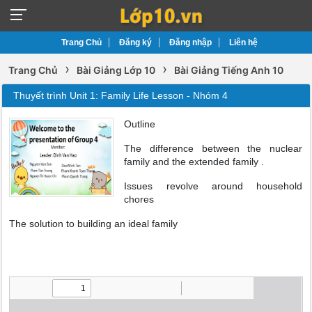
Trang Chủ
Đăng ký
Đăng nhập
Liên hệ
›
›
Trang Chủ
Bài Giảng Lớp 10
Bài Giảng Tiếng Anh 10
Thuyết trình Unit 1: Family Life Lesson - Nhóm 4
Outline
The difference between the nuclear
family and the extended family .
Issues revolve around household
chores
The solution to building an ideal family