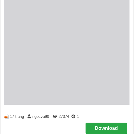
17 trang
ngocvu90
27074
1
Download