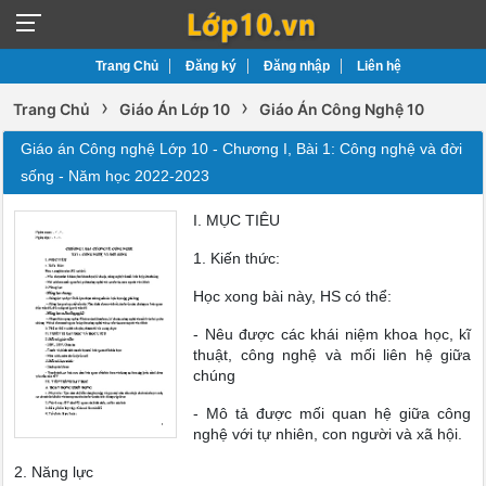
Trang Chủ
Đăng ký
Đăng nhập
Liên hệ
›
›
Trang Chủ
Giáo Án Lớp 10
Giáo Án Công Nghệ 10
Giáo án Công nghệ Lớp 10 - Chương I, Bài 1: Công nghệ và đời
sống - Năm học 2022-2023
I. MỤC TIÊU
1. Kiến thức:
Học xong bài này, HS có thể:
- Nêu được các khái niệm khoa học, kĩ
thuật, công nghệ và mối liên hệ giữa
chúng
- Mô tả được mối quan hệ giữa công
nghệ với tự nhiên, con người và xã hội.
2. Năng lực