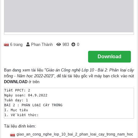
6 trang
Phan Thành
983
0
Download
Bạn đang xem tài liệu
"Giáo án Công nghệ Lớp 10 - Bài 2: Phân loại cây
trồng - Năm học 2022-2023"
, để tải tài liệu gốc về máy bạn click vào nút
DOWNLOAD
ở trên
Tiết PPCT: 2 

Ngày soạn: 04.9.2022 

Tuần dạy: 1 

BÀI 2 : PHÂN LOẠI CÂY TRỒNG 

I. Mục tiêu 

1. Về kiến thức: 

Sau khi học xong bài này học sinh cần đạt: 

- Phân loại được nhóm cây trồng theo nguồn gốc, theo đặc tính 
Tài liệu đính kèm:
dụng. 

giao_an_cong_nghe_lop_10_bai_2_phan_loai_cay_trong_nam_hoc
2. Về năng lực: 
