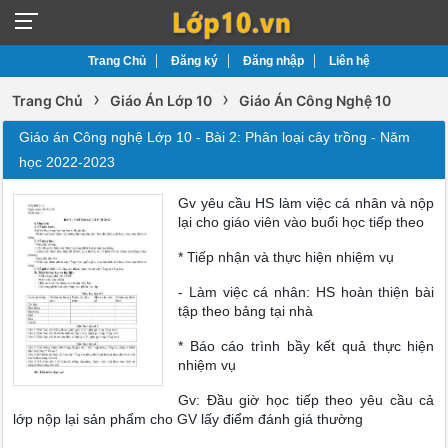
Trang Chủ
Đăng ký
Đăng nhập
Liên hệ
›
›
Trang Chủ
Giáo Án Lớp 10
Giáo Án Công Nghệ 10
Giáo án Công nghệ Lớp 10 - Bài 2: Phân loại cây trồng - Năm
học 2022-2023
Gv yêu cầu HS làm việc cá nhân và nộp
lại cho giáo viên vào buổi học tiếp theo
* Tiếp nhận và thực hiện nhiệm vụ
- Làm việc cá nhân: HS hoàn thiện bài
tập theo bảng tại nhà
* Báo cáo trình bầy kết quả thực hiện
nhiệm vụ
Gv: Đầu giờ học tiếp theo yêu cầu cả
lớp nộp lại sản phẩm cho GV lấy điểm đánh giá thường