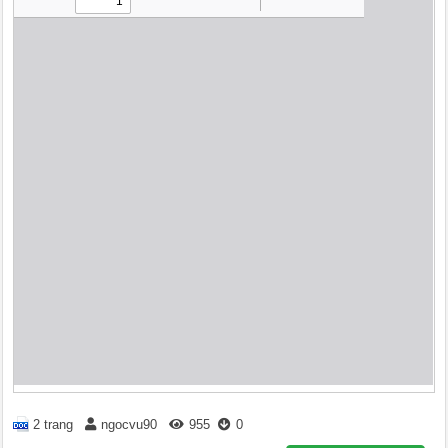
2 trang
ngocvu90
955
0