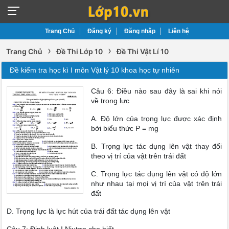
Trang Chủ
Đăng ký
Đăng nhập
Liên hệ
›
›
Trang Chủ
Đề Thi Lớp 10
Đề Thi Vật Lí 10
Đề kiểm tra học kì I môn Vật lý 10 khoa học tự nhiên
Câu 6: Điều nào sau đây là sai khi nói
về trọng lực
A. Độ lớn của trọng lực được xác định
bởi biểu thức P = mg
B. Trọng lực tác dụng lên vật thay đổi
theo vị trí của vật trên trái đất
C. Trọng lực tác dụng lên vật có độ lớn
như nhau tại mọi vị trí của vật trên trái
đất
D. Trọng lực là lực hút của trái đất tác dụng lên vật