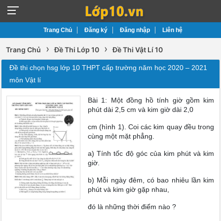
Trang Chủ
Đăng ký
Đăng nhập
Liên hệ
›
›
Trang Chủ
Đề Thi Lớp 10
Đề Thi Vật Lí 10
Đề thi chọn hsg lớp 10 THPT cấp trường năm học 2020 – 2021
môn Vật lí
Bài 1: Một đồng hồ tính giờ gồm kim
phút dài 2,5 cm và kim giờ dài 2,0
cm (hình 1). Coi các kim quay đều trong
cùng một mặt phẳng.
a) Tính tốc độ góc của kim phút và kim
giờ.
b) Mỗi ngày đêm, có bao nhiêu lần kim
phút và kim giờ gặp nhau,
đó là những thời điểm nào ?