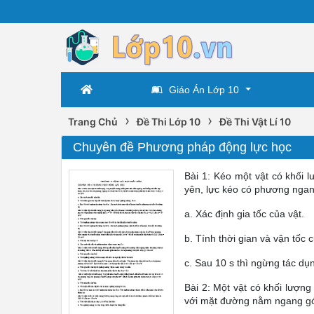
Giáo Án Lớp 10
›
›
Trang Chủ
Đề Thi Lớp 10
Đề Thi Vật Lí 10
Chuyên đề Phương pháp động lực học
Bài 1: Kéo một vật có khối 
yên, lực kéo có phương ngang
a. Xác định gia tốc của vật.
b. Tính thời gian và vận tốc
c. Sau 10 s thì ngừng tác dụn
Bài 2: Một vật có khối lượn
với mặt đường nằm ngang góc 