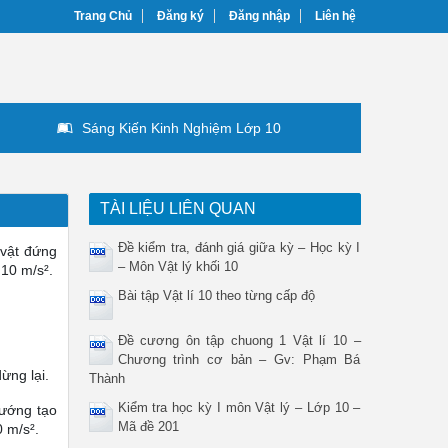
Trang Chủ
Đăng ký
Đăng nhập
Liên hệ
Sáng Kiến Kinh Nghiệm Lớp 10
TÀI LIỆU LIÊN QUAN
Đề kiểm tra, đánh giá giữa kỳ – Học kỳ I
 vật đứng
– Môn Vật lý khối 10
 10 m/s².
Bài tập Vật lí 10 theo từng cấp độ
Đề cương ôn tập chuong 1 Vật lí 10 –
Chương trình cơ bản – Gv: Phạm Bá
ừng lại.
Thành
Kiểm tra học kỳ I môn Vật lý – Lớp 10 –
hướng tạo
Mã đề 201
0 m/s².