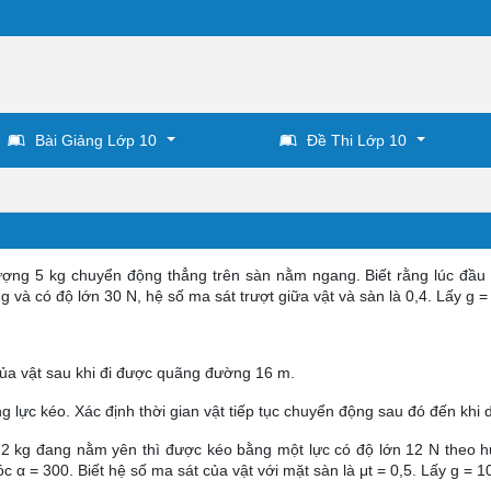
Bài Giảng Lớp 10
Đề Thi Lớp 10
lượng 5 kg chuyển động thẳng trên sàn nằm ngang. Biết rằng lúc đầu
 và có độ lớn 30 N, hệ số ma sát trượt giữa vật và sàn là 0,4. Lấy g =
 của vật sau khi đi được quãng đường 16 m.
g lực kéo. Xác định thời gian vật tiếp tục chuyển động sau đó đến khi d
g 2 kg đang nằm yên thì được kéo bằng một lực có độ lớn 12 N theo 
α = 300. Biết hệ số ma sát của vật với mặt sàn là μt = 0,5. Lấy g = 1