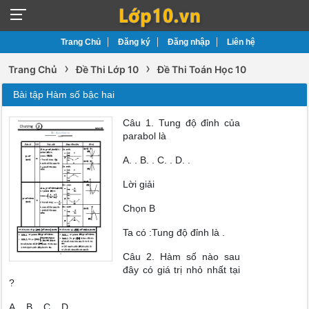
Trang Chủ
Đăng ký
Đăng nhập
Liên hệ
›
›
Trang Chủ
Đề Thi Lớp 10
Đề Thi Toán Học 10
Bài tập Hàm số bậc hai
Câu 1. Tung độ đỉnh của
parabol là
A. . B. . C. . D. .
Lời giải
Chọn B
Ta có :Tung độ đỉnh là .
Câu 2. Hàm số nào sau
đây có giá trị nhỏ nhất tại
?
A. . B. . C. . D. .