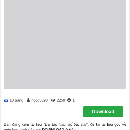
10 trang
ngocvu90
2258
1
Download
Bạn đang xem tài liệu
"Bài tập Hàm số bậc hai"
, để tải tài liệu gốc về
máy bạn click vào nút
DOWNLOAD
ở trên