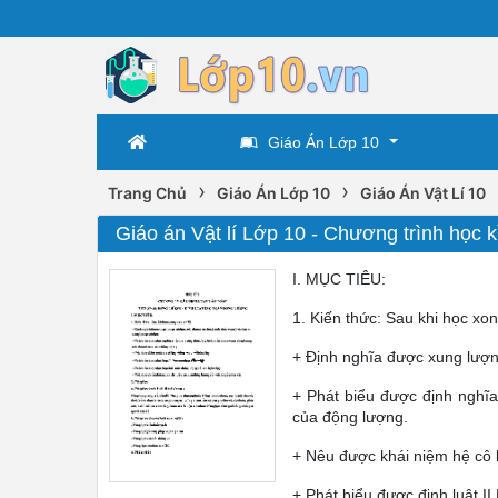
Giáo Án Lớp 10
›
›
Trang Chủ
Giáo Án Lớp 10
Giáo Án Vật Lí 10
Giáo án Vật lí Lớp 10 - Chương trình học k
I. MỤC TIÊU:
1. Kiến thức: Sau khi học xo
+ Định nghĩa được xung lượng
+ Phát biểu được định nghĩa
của động lượng.
+ Nêu được khái niệm hệ cô lậ
+ Phát biểu được định luật II