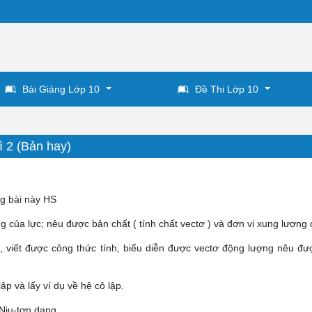
Bài Giảng Lớp 10
Đề Thi Lớp 10
ì 2 (Bản hay)
ng bài này HS
 của lực; nêu được bản chất ( tính chất vectơ ) và đơn vị xung lượng 
, viết được công thức tính, biểu diễn được vectơ động lượng nêu đư
p và lấy ví dụ về hệ cô lập.
 Niu-tơn dạng