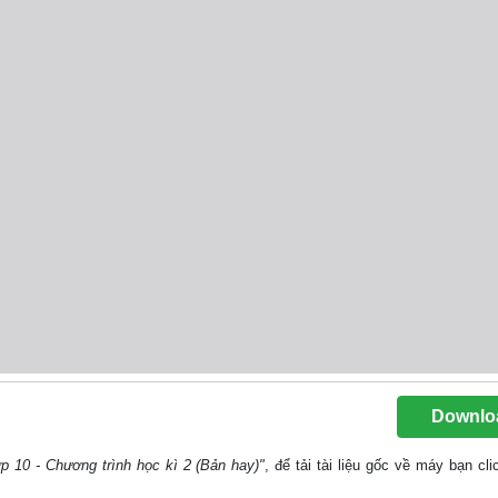
Downlo
ớp 10 - Chương trình học kì 2 (Bản hay)"
, để tải tài liệu gốc về máy bạn cli