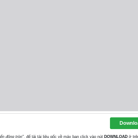
Downlo
ển động tròn"
, để tải tài liệu gốc về máy bạn click vào nút
DOWNLOAD
ở trê