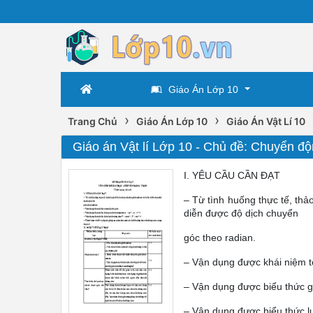
Giáo Án Lớp 10
›
›
Trang Chủ
Giáo Án Lớp 10
Giáo Án Vật Lí 10
Giáo án Vật lí Lớp 10 - Chủ đề: Chuyển độ
I. YÊU CẦU CẦN ĐẠT
– Từ tình huống thực tế, thả
diễn được độ dịch chuyển
góc theo radian.
– Vận dụng được khái niệm t
– Vận dụng được biểu thức gia
– Vận dụng được biểu thức l