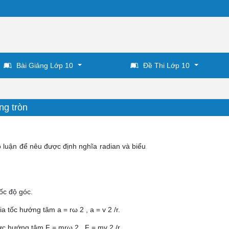
Bài Giảng Lớp 10
Đề Thi Lớp 10
ng tròn
o luận để nêu được định nghĩa radian và biểu
ốc độ góc.
 tốc hướng tâm a = rω 2 , a = v 2 /r.
ực hướng tâm F = mrω 2 , F = mv 2 /r.