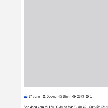
17 trang
Dương Hải Bình
2573
1
Bạn đang xem tài liệu
"Giáo án Vật lí Lớp 10 - Chủ đề: Chuy