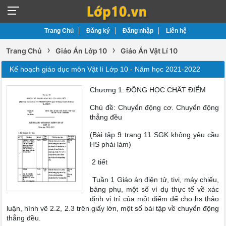
Trang Chủ
Đăng ký
Đăng nhập
Liên hệ
›
›
Trang Chủ
Giáo Án Lớp 10
Giáo Án Vật Lí 10
Kế hoạch giáo dục môn Vật lí Lớp 10 - Năm học 2021-2022
Chương 1: ĐỘNG HỌC CHẤT ĐIỂM
Chủ đề: Chuyển động cơ. Chuyển động
thẳng đều
(Bài tập 9 trang 11 SGK không yêu cầu
HS phải làm)
2 tiết
Tuần 1 Giáo án điện tử, tivi, máy chiếu,
bảng phụ, một số ví dụ thực tế về xác
định vị trí của một điểm để cho hs thảo
luận, hình vẽ 2.2, 2.3 trên giấy lớn, một số bài tập về chuyển động
thẳng đều.