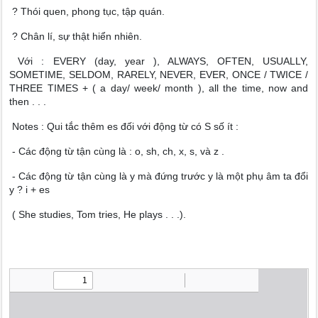
? Thói quen, phong tục, tập quán.
? Chân lí, sự thật hiển nhiên.
Với : EVERY (day, year ), ALWAYS, OFTEN, USUALLY,
SOMETIME, SELDOM, RARELY, NEVER, EVER, ONCE / TWICE /
THREE TIMES + ( a day/ week/ month ), all the time, now and
then . . .
Notes : Qui tắc thêm es đối với động từ có S số ít :
- Các động từ tận cùng là : o, sh, ch, x, s, và z .
- Các động từ tận cùng là y mà đứng trước y là một phụ âm ta đổi
y ? i + es
( She studies, Tom tries, He plays . . .).