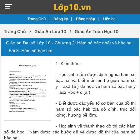
Trang Chủ
Đăng ký
Đăng nhập
Liên hệ
›
›
Trang Chủ
Giáo Án Lớp 10
Giáo Án Toán Học 10
Giáo án Đại số Lớp 10 - Chương 2: Hàm số bậc nhất và bậc hai
- Bài 3: Hàm số bậc hai
1. Kiến thức:
- Học sinh nắm được định nghĩa hàm số
bậc hai và biết mối liên hệ giữa hàm số
y = ax2 (a ) đã học và hàm số bậc hai y
= ax2 +bx + c (a ).
- Biết được các yếu tố cơ bản của đồ thị
hàm số bậc hai: toạ độ đỉnh, trục đối
xứng, hướng bề lõm.
- Học sinh vẽ thành thạo đồ thị các hàm
số đã học . Nắm được các bước để vẽ được đồ thị của hàm số
bậc hai.