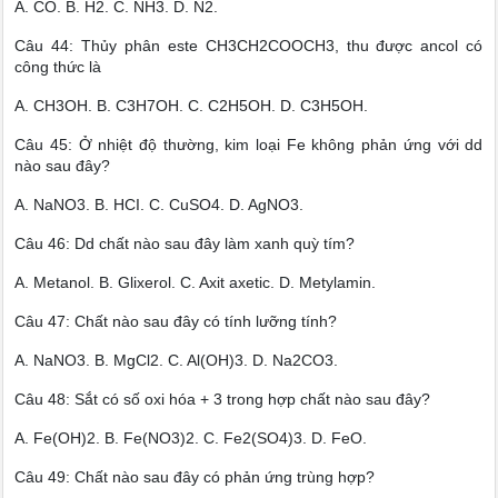
A. CO. B. H2. C. NH3. D. N2.
Câu 44: Thủy phân este CH3CH2COOCH3, thu được ancol có
công thức là
A. CH3OH. B. C3H7OH. C. C2H5OH. D. C3H5OH.
Câu 45: Ở nhiệt độ thường, kim loại Fe không phản ứng với dd
nào sau đây?
A. NaNO3. B. HCI. C. CuSO4. D. AgNO3.
Câu 46: Dd chất nào sau đây làm xanh quỳ tím?
A. Metanol. B. Glixerol. C. Axit axetic. D. Metylamin.
Câu 47: Chất nào sau đây có tính lưỡng tính?
A. NaNO3. B. MgCl2. C. Al(OH)3. D. Na2CO3.
Câu 48: Sắt có số oxi hóa + 3 trong hợp chất nào sau đây?
A. Fe(OH)2. B. Fe(NO3)2. C. Fe2(SO4)3. D. FeO.
Câu 49: Chất nào sau đây có phản ứng trùng hợp?