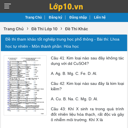
Trang Chủ
Đăng ký
Đăng nhập
Liên hệ
›
›
Trang Chủ
Đề Thi Lớp 10
Đề Thi Khác
Đề thi tham khảo tốt nghiệp trung học phổ thông - Bài thi: Lhoa
học tự nhiên - Môn thành phần: Hóa học
Câu 41: Kim loại nào sau đây không tác
dụng với dd CuSO4?
A. Ag. B. Mg. C. Fe. D. Al.
Câu 42: Kim loại nào sau đây là kim loại
kiềm?
A. Cu. B. Na. C. Mg. D. Al.
Câu 43: Khí X sinh ra trong quá trình
đốt nhiên liệu hóa thạch, rất độc và gây
ô nhiễm môi trường. Khí X là