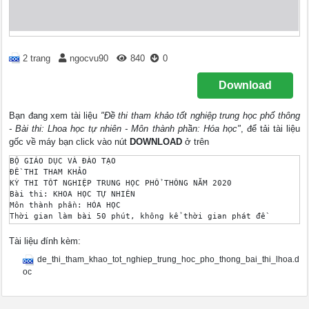
2 trang
ngocvu90
840
0
Download
Bạn đang xem tài liệu
"Đề thi tham khảo tốt nghiệp trung học phổ thông
- Bài thi: Lhoa học tự nhiên - Môn thành phần: Hóa học"
, để tải tài liệu
gốc về máy bạn click vào nút
DOWNLOAD
ở trên
BỘ GIÁO DỤC VÀ ĐÀO TẠO

ĐỀ THI THAM KHẢO

KỲ THI TỐT NGHIỆP TRUNG HỌC PHỔ THÔNG NĂM 2020

Bài thi: KHOA HỌC TỰ NHIÊN

Môn thành phần: HÓA HỌC

Thời gian làm bài 50 phút, không kể thời gian phát đề

Câu 41: Kim loại nào sau đây không tác dụng với dd CuSO4?

A. Ag.	B. Mg.	C. Fe.	D. Al.

Tài liệu đính kèm:
Câu 42: Kim loại nào sau đây là kim loại kiềm?

de_thi_tham_khao_tot_nghiep_trung_hoc_pho_thong_bai_thi_lhoa.d
A. Cu.	B. Na.	C. Mg.	D. Al.

Câu 43: Khí X sinh ra trong quá trình đốt nhiên liệu hóa thạch
oc
A. CO.	B. H2.	C. NH3.	D. N2.

Câu 44: Thủy phân este CH3CH2COOCH3, thu được ancol có công th
A. CH3OH.	B. C3H7OH.	C. C2H5OH.	D. C3H5OH.
