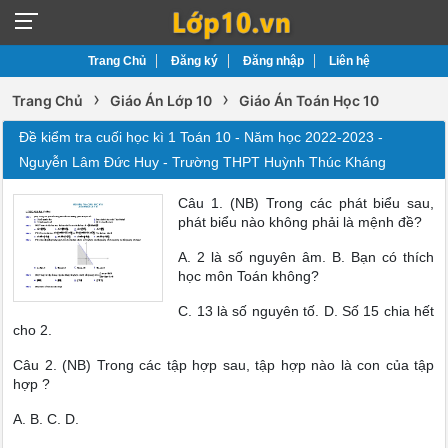
Trang Chủ
Đăng ký
Đăng nhập
Liên hệ
›
›
Trang Chủ
Giáo Án Lớp 10
Giáo Án Toán Học 10
Đề kiểm tra cuối học kì 1 Toán 10 - Năm học 2022-2023 -
Nguyễn Lâm Đức Huy - Trường THPT Huỳnh Thúc Kháng
Câu 1. (NB) Trong các phát biểu sau,
phát biểu nào không phải là mệnh đề?
A. 2 là số nguyên âm. B. Bạn có thích
học môn Toán không?
C. 13 là số nguyên tố. D. Số 15 chia hết
cho 2.
Câu 2. (NB) Trong các tập hợp sau, tập hợp nào là con của tập
hợp ?
A. B. C. D.