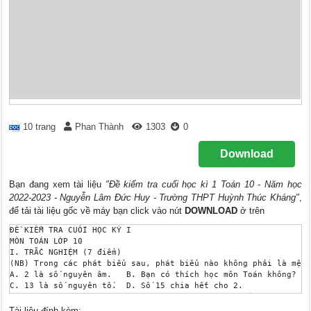
10 trang
Phan Thành
1303
0
Download
Bạn đang xem tài liệu
"Đề kiểm tra cuối học kì 1 Toán 10 - Năm học
2022-2023 - Nguyễn Lâm Đức Huy - Trường THPT Huỳnh Thúc Kháng"
,
để tải tài liệu gốc về máy bạn click vào nút
DOWNLOAD
ở trên
ĐỀ KIỂM TRA CUỐI HỌC KỲ I

MÔN TOÁN LỚP 10

I. TRẮC NGHIỆM (7 điểm)

(NB) Trong các phát biểu sau, phát biểu nào không phải là mệnh
A. 2 là số nguyên âm.	B. Bạn có thích học môn Toán không?

C. 13 là số nguyên tố.	D. Số 15 chia hết cho 2.

 (NB) Trong các tập hợp sau, tập hợp nào là con của tập hợp ?

A. 	B. 	C. 	D. 

Tài liệu đính kèm: