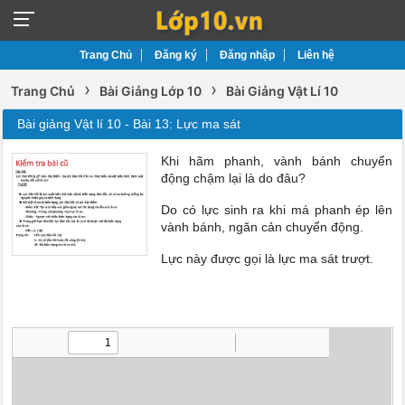
Trang Chủ
Đăng ký
Đăng nhập
Liên hệ
›
›
Trang Chủ
Bài Giảng Lớp 10
Bài Giảng Vật Lí 10
Bài giảng Vật lí 10 - Bài 13: Lực ma sát
Khi hãm phanh, vành bánh chuyển
động chậm lại là do đâu?
Do có lực sinh ra khi má phanh ép lên
vành bánh, ngăn cản chuyển động.
Lực này được gọi là lực ma sát trượt.