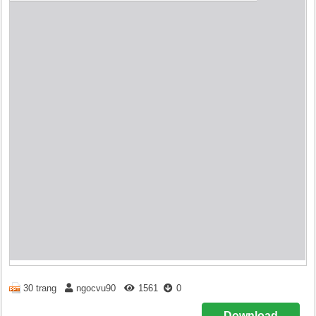
30 trang
ngocvu90
1561
0
Download