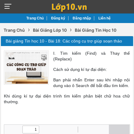
Trang Chủ
Đăng ký
Đăng nhập
Liên hệ
›
›
Trang Chủ
Bài Giảng Lớp 10
Bài Giảng Tin Học 10
Bài giảng Tin học 10 - Bài 18: Các công cụ trợ giúp soạn thảo
I. Tìm kiếm (Find) và Thay thế
(Replace)
Cách sử dụng kí tự đại diện:
Bạn phải nhấn Enter sau khi nhập nội
dung vào ô Search để bắt đầu tìm kiếm.
Khi dùng kí tự đại diện trình tìm kiếm phân biệt chữ hoa chữ
thường.