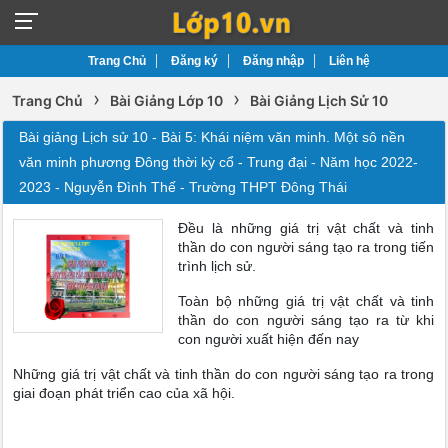
Trang Chủ
Đăng ký
Đăng nhập
Liên hệ
›
›
Trang Chủ
Bài Giảng Lớp 10
Bài Giảng Lịch Sử 10
Bài giảng Lịch sử 10 - Bài 5: Khái niệm văn minh. Một sô nền
văn minh phương Đông thời kỳ cổ - Trung đại - Năm học 2022-
2023 - Nguyễn Đình Thế - Trường THPT Đông Thái
Đều là những giá trị vật chất và tinh
thần do con người sáng tạo ra trong tiến
trình lịch sử.
Toàn bộ những giá trị vật chất và tinh
thần do con người sáng tạo ra từ khi
con người xuất hiện đến nay
Những giá trị vật chất và tinh thần do con người sáng tạo ra trong
giai đoạn phát triển cao của xã hội.