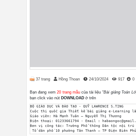
37 trang
Hồng Thoan
24/10/2024
917
0
Bạn đang xem
20 trang mẫu
của tài liệu
"Bài giảng Toán Lớ
bạn click vào nút
DOWNLOAD
ở trên
BỘ GIÁO DỤC VÀ ĐÀO TẠO - QUỸ LAWRENCE S.TING 

Cuộc thi quốc gia Thiết kế bài giảng e-Learning lầ
Giáo viên: Hà Mạnh Tuân – Nguyễn Thị Thương 

Điện thoại: 01233661794 - Email : habaongoc@gmail.
Đơn vị công tác: Trường Phổ thông Dân tộc nội trú 
 Tổ dân phố 10 phường Tân Thanh – TP Điện Biên Phủ
Giấy phép dự thi: CC - BY 
