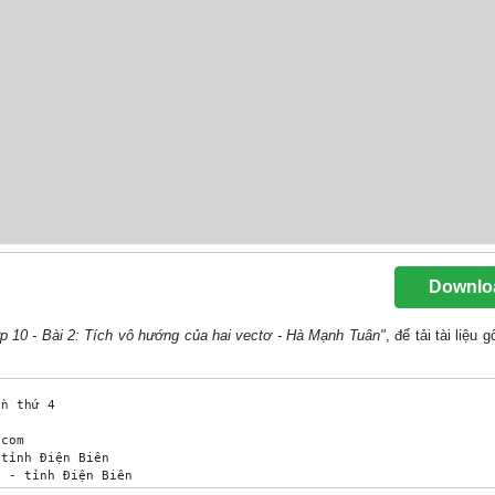
Downlo
p 10 - Bài 2: Tích vô hướng của hai vectơ - Hà Mạnh Tuân"
, để tải tài liệu
n thứ 4 

com 

tỉnh Điện Biên 

 - tỉnh Điện Biên 
