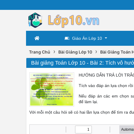
Giáo Án Lớp 10
›
›
Trang Chủ
Bài Giảng Lớp 10
Bài Giảng Toán 
Bài giảng Toán Lớp 10 - Bài 2: Tích vô h
HƯỚNG DẪN TRẢ LỜI TRẮ
Tích vào đáp án lựa chọn rồi ấ
Nếu đáp án các em chọn sai
để làm lại.
Với mỗi một câu hỏi sẽ có hai lần lựa chọn để tìm ra 