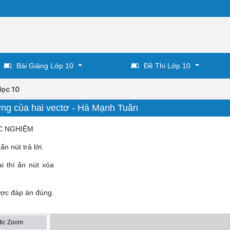
Bài Giảng Lớp 10
Đề Thi Lớp 10
Học 10
ướng của hai vectơ - Hà Mạnh Tuân
C NGHIỆM
n nút trả lời.
 thì ấn nút xóa
được đáp án đúng.