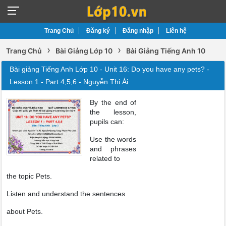
Trang Chủ
Đăng ký
Đăng nhập
Liên hệ
›
›
Trang Chủ
Bài Giảng Lớp 10
Bài Giảng Tiếng Anh 10
Bài giảng Tiếng Anh Lớp 10 - Unit 16: Do you have any pets? -
Lesson 1 - Part 4,5,6 - Nguyễn Thị Ái
By the end of
the lesson,
pupils can:
Use the words
and phrases
related to
the topic Pets.
Listen and understand the sentences
about Pets.