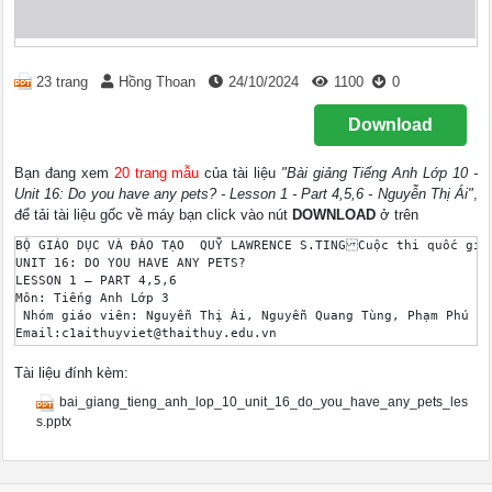
23 trang
Hồng Thoan
24/10/2024
1100
0
Download
Bạn đang xem
20 trang mẫu
của tài liệu
"Bài giảng Tiếng Anh Lớp 10 -
Unit 16: Do you have any pets? - Lesson 1 - Part 4,5,6 - Nguyễn Thị Ái"
,
để tải tài liệu gốc về máy bạn click vào nút
DOWNLOAD
ở trên
BỘ GIÁO DỤC VÀ ĐÀO TẠO	QUỸ LAWRENCE S.TINGCuộc thi quốc gia Thiết kế bài giảng e-Learning lần thứ 4-------------------- 

UNIT 16: DO YOU HAVE ANY PETS? 

LESSON 1 – PART 4,5,6 

Môn: Tiếng Anh Lớp 3 

 Nhóm giáo viên: Nguyễn Thị Ái, Nguyễn Quang Tùng, Phạm Phú Li
Email:c1aithuyviet@thaithuy.edu.vn 

Điện thoại di động: 01686240684 

Trường Tiểu học Thụy Việt 

Tài liệu đính kèm:
Thụy Việt – Thái Thụy – Thái Bình 

bai_giang_tieng_anh_lop_10_unit_16_do_you_have_any_pets_les
Tháng 11/2016 

Unit 16: Do you have any pets? 

s.pptx
CC-BY hoặc CC-BY-SA 

Clip: Teacher 

4. Listen and tick 

5. Look and write 
